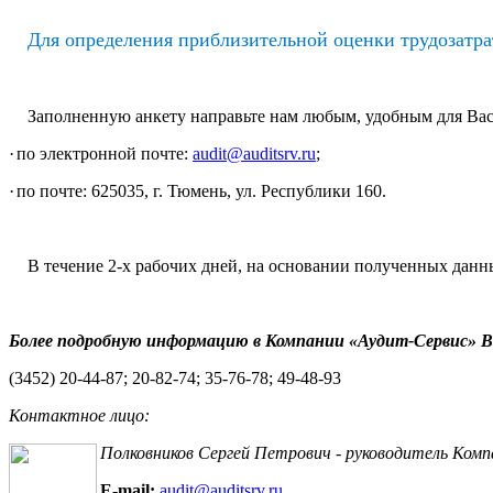
Для определения приблизительной оценки трудозатра
Заполненную анкету направьте нам любым, удобным для Вас
·
по электронной почте:
audit@auditsrv.ru
;
·
по почте: 625035, г. Тюмень, ул. Республики 160.
В течение 2-х рабочих дней, на основании полученных дан
Более подробную информацию в Компании «Аудит-Сервис» 
(3452) 20-44-87; 20-82-74; 35-76-78; 49-48-93
Контактное лицо:
Полковников Сергей Петрович - руководитель Комп
E
-
mail
:
audit
@
auditsrv
.
ru